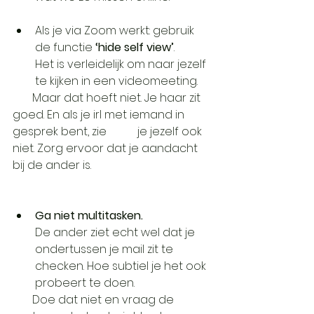
Als je via Zoom werkt: gebruik 
de functie 
‘hide self view’
.
Het is verleidelijk om naar jezelf 
te kijken in een videomeeting. 
       Maar dat hoeft niet. Je haar zit 
goed. En als je irl met iemand in 
gesprek bent, zie           je jezelf ook 
niet. Zorg ervoor dat je aandacht 
bij de ander is.
Ga niet multitasken.
De ander ziet echt wel dat je 
ondertussen je mail zit te 
checken. Hoe subtiel je het ook 
probeert te doen. 
       Doe dat niet en vraag de 